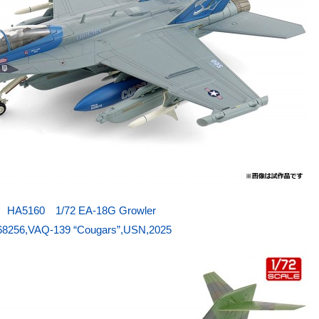
HA5160 1/72 EA-18G Growler
68256,VAQ-139 “Cougars”,USN,2025