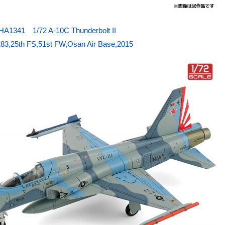
HA1341 1/72 A-10C Thunderbolt II
83,25th FS,51st FW,Osan Air Base,2015