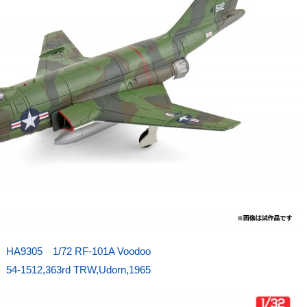
HA9305 1/72 RF-101A Voodoo
54-1512,363rd TRW,Udorn,1965