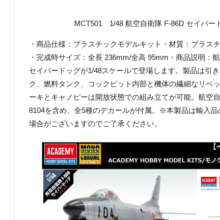
MCT501 1/48 航空自衛隊 F-86D セイバー
・商品仕様：プラスチックモデルキット・材質：プラス
・完成時サイズ：全長 236mm/全高 95mm・商品説明：
セイバードッグが1/48スケールで登場します。製品は引
ク、燃料タンク、コックピット内部と機体の繊細なリベ
ーキとキャノピーは開放状態での組み立てが可能。航空自
8104を含め、全5種のデカールが付属。※本製品は輸入
場合がございますのでご了承ください。