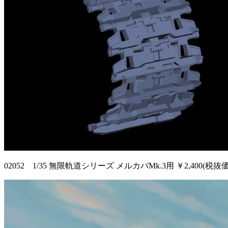
02052 1/35 無限軌道シリーズ メルカバMk.3用 ￥2,400(税抜