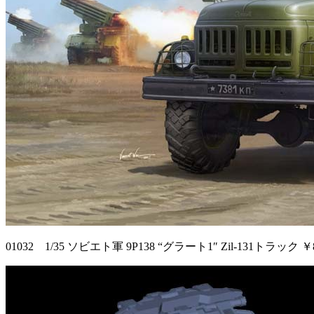
01032 1/35 ソビエト軍 9P138 “グラート1″ Zil-131トラック ￥